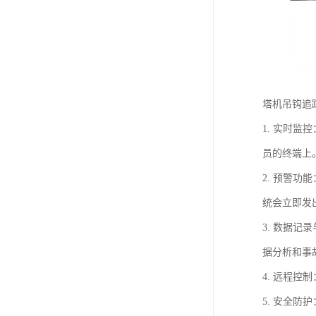
塔机吊钩追
1. 实时
员的终端上
2. 预警
统会立即发
3. 数据
据分析和事
4. 远程
5. 安全