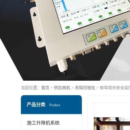
当前位置：
首页
>
供应商机
>
吊钩可视化
> 蚌埠塔吊安全监
产品分类
Product
施工升降机系统