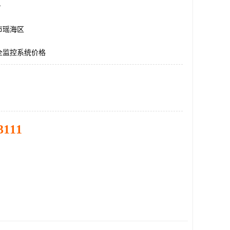
台
市瑶海区
全监控系统价格
3111