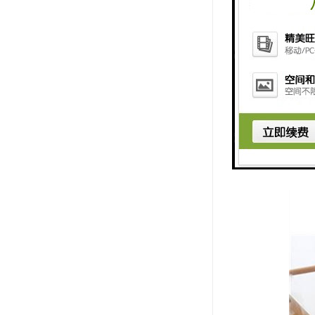
制。
5. 视频
态。
6. 数据
7. 远程
总之，吊钩
工作状态的