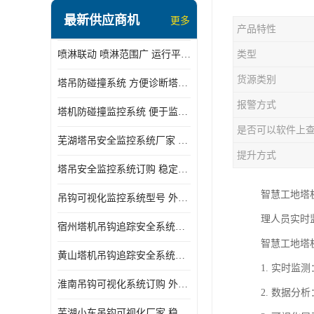
最新供应商机
更多
产品特性
喷淋联动 喷淋范围广 运行平稳 噪音小
类型
货源类别
塔吊防碰撞系统 方便诊断塔机状态 自动变焦智能化跟踪
报警方式
塔机防碰撞监控系统 便于监督和管理 主要应用于塔机的实时监控
是否可以软件上
芜湖塔吊安全监控系统厂家 外观简洁大方 减少盲吊引发的事故
提升方式
塔吊安全监控系统订购 稳定性高 结构清晰稳定
智慧工地塔
吊钩可视化监控系统型号 外观简洁大方 信号稳定 抗干扰性强
理人员实时
宿州塔机吊钩追踪安全系统厂家 提高工作效率 结构清晰稳定
智慧工地塔
黄山塔机吊钩追踪安全系统价格 可远程查看 减少盲吊引发的事故
1. 实时
淮南吊钩可视化系统订购 外观简洁大方 体积小 占用空间小
2. 数据
芜湖小车吊钩可视化厂家 稳定性高 可视吊装 降低盲吊风险