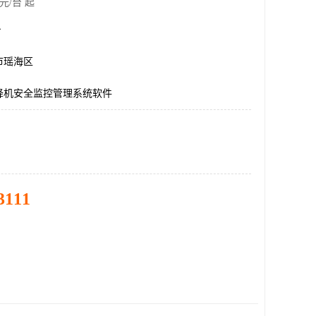
元/台 起
台
市瑶海区
降机安全监控管理系统软件
3111