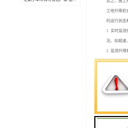
总之，施工
工地升降机
的运行状态
1. 实时
况，如超速
2. 监测
及保证工人
3. 监测
大风、雷雨
4. 数据
机的使用情
5. 远程
随地监控升