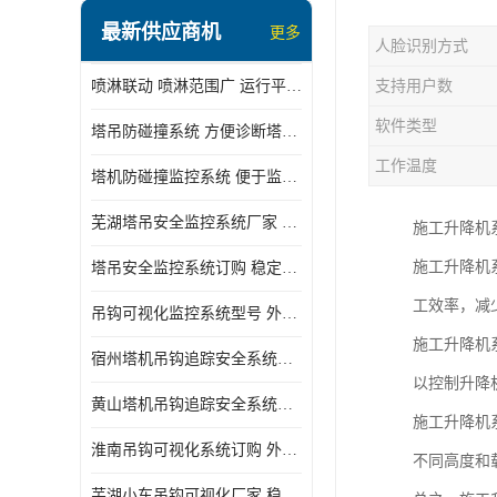
最新供应商机
更多
人脸识别方式
喷淋联动 喷淋范围广 运行平稳 噪音小
支持用户数
软件类型
塔吊防碰撞系统 方便诊断塔机状态 自动变焦智能化跟踪
工作温度
塔机防碰撞监控系统 便于监督和管理 主要应用于塔机的实时监控
芜湖塔吊安全监控系统厂家 外观简洁大方 减少盲吊引发的事故
施工升降机
施工升降机
塔吊安全监控系统订购 稳定性高 结构清晰稳定
工效率，减
吊钩可视化监控系统型号 外观简洁大方 信号稳定 抗干扰性强
施工升降机
宿州塔机吊钩追踪安全系统厂家 提高工作效率 结构清晰稳定
以控制升降
黄山塔机吊钩追踪安全系统价格 可远程查看 减少盲吊引发的事故
施工升降机
淮南吊钩可视化系统订购 外观简洁大方 体积小 占用空间小
不同高度和
芜湖小车吊钩可视化厂家 稳定性高 可视吊装 降低盲吊风险