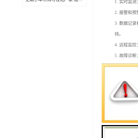
1. 实时
2. 报警
3. 数据
持。
4. 远程
5. 故障
塔机安全监
口、码头等
远程监控塔
1. 录像
2. 数据
3. 报警
生。