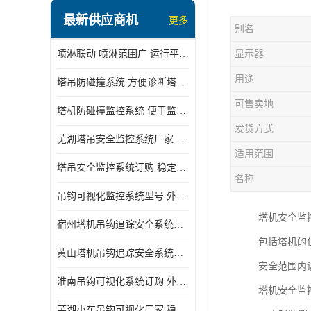
最新供应商机
更多
别名
喷淋联动 喷淋范围广 运行平稳 噪音小
显示器
用途
塔吊防碰撞系统 方便诊断塔机状态 自动变焦智能化跟踪
可售卖地
塔机防碰撞监控系统 便于监督和管理 主要应用于塔机的实时监控
发货方式
芜湖塔吊安全监控系统厂家 外观简洁大方 减少盲吊引发的事故
适用范围
塔吊安全监控系统订购 稳定性高 结构清晰稳定
名称
吊钩可视化监控系统型号 外观简洁大方 信号稳定 抗干扰性强
塔机安全监
宿州塔机吊钩追踪安全系统厂家 提高工作效率 结构清晰稳定
包括塔机的
黄山塔机吊钩追踪安全系统价格 可远程查看 减少盲吊引发的事故
安全范围内
淮南吊钩可视化系统订购 外观简洁大方 体积小 占用空间小
塔机安全监
芜湖小车吊钩可视化厂家 稳定性高 可视吊装 降低盲吊风险