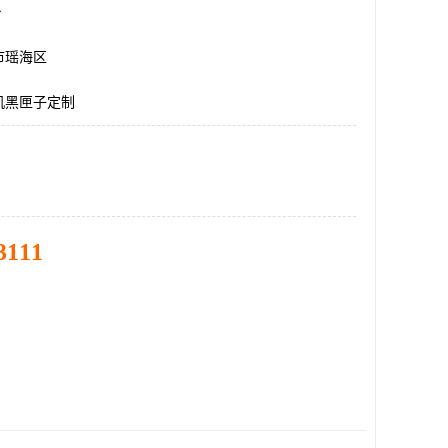
台
市瑶海区
机黑匣子定制
3111