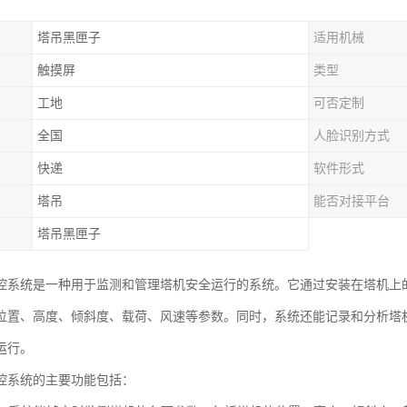
塔吊黑匣子
适用机械
触摸屏
类型
工地
可否定制
全国
人脸识别方式
快递
软件形式
塔吊
能否对接平台
塔吊黑匣子
控系统是一种用于监测和管理塔机安全运行的系统。它通过安装在塔机上
位置、高度、倾斜度、载荷、风速等参数。同时，系统还能记录和分析塔
运行。
控系统的主要功能包括：