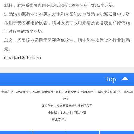
材料，喷淋系统可以用来降低冶炼过程中的粉尘和烟尘污染。
5. 清洁能源行业：在风力发电和太阳能发电等清洁能源项目中，塔
吊用于安装和维护设备，喷淋系统可以用来清洗设备表面和降低施
工过程中的粉尘污染。
总之，塔吊喷淋适用于需要降低粉尘、烟尘和尘埃污染的行业和场
景。
m.whjzn.b2b168.com
Top
主营产品：吊钩可视化 吊钩可视化系统 塔机安全监控系统 塔机黑匣子 塔机安全监测系统 塔吊黑
匣子
版权所有：安徽赛芙智能科技有限公司
电脑版
|
投诉举报
|
网站地图
技术支持：
八方资源网