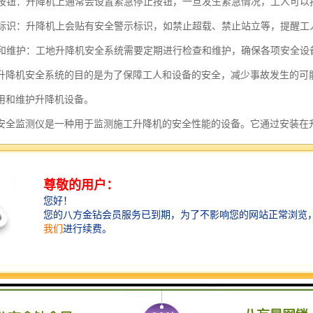
停止按钮：升降机上通常会设置紧急停止按钮，一旦发生紧急情况，工人可
警示标识：升降机上会贴有安全警示标识，如禁止超载、禁止站立等，提醒工
检查和维护：工地升降机安全系统需要定期进行检查和维护，确保各项安全设
升降机安全系统的目的是为了保障工人和设备的安全，减少事故发生的可
用和维护升降机设备。
安全监测仪是一种用于监测施工升降机的安全性能的设备。它通过安装在
如升降速度、载重情况、倾斜度、温度等，并通过数据采集和分析，提供
安全监测仪的主要功能包括：
升降机的运行状态：包括升降速度、方向、位置等，确保升降机的正常运行。
升降机的载重情况：通过传感器实时监测升降机的载重情况，确保不超载运
升降机的倾斜度：通过倾斜传感器监测升降机的倾斜度，确保升降机的平稳
升降机的温度：通过温度传感器监测升降机的温度，及时发现异常情况，避
采集和分析：将监测到的数据进行采集和分析，生成相应的报表和图表，为