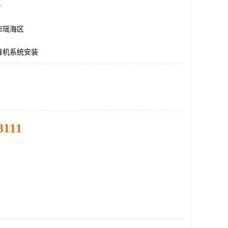
台
市瑶海区
降机系统安装
3111