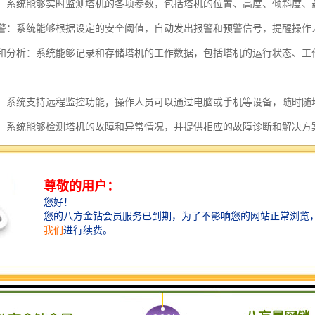
监测：系统能够实时监测塔机的各项参数，包括塔机的位置、高度、倾斜度
和预警：系统能够根据设定的安全阈值，自动发出报警和预警信号，提醒操作
记录和分析：系统能够记录和存储塔机的工作数据，包括塔机的运行状态、
监控：系统支持远程监控功能，操作人员可以通过电脑或手机等设备，随时
诊断：系统能够检测塔机的故障和异常情况，并提供相应的故障诊断和解决
控系统的应用可以提高塔机的安全性和工作效率，减少事故的发生，保护
需要使用塔机的场所广泛应用。
系统的功能主要包括以下几个方面：
预警：通过安装在塔吊上的传感器，实时监测周围环境，包括其他塔吊、建
，系统会发出警报，提醒操作人员及时采取措施避免碰撞。
交叉碰撞：当多台塔吊同时工作时，系统能够计算各个塔吊的位置和运动轨
系统检测到塔吊之间存在潜在的碰撞风险，会自动发出警报，并提供相应