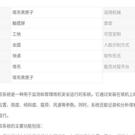
塔吊黑匣子
适用机械
触摸屏
类型
工地
可否定制
全国
人脸识别方式
快递
软件形式
塔吊
能否对接平台
塔吊黑匣子
控系统是一种用于监测和管理塔机安全运行的系统。它通过安装在塔机上
位置、高度、倾斜度、载荷、风速等参数。同时，系统还能记录和分析塔
运行。
控系统的主要功能包括：