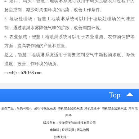
4. 港口、码头：智慧工地喷淋系统可以用于码头货物装卸过程中的
扬尘控制，减少对周围环境的污染，改善工作条件。
5. 垃圾处理场：智慧工地喷淋系统可以用于垃圾处理场的气味控
制，通过喷淋水雾降低气味的扩散，改善周围环境。
6. 农业领域：智慧工地喷淋系统可以用于农业灌溉、农作物保护等
方面，提高农作物的产量和质量。
总之，智慧工地喷淋系统适用于需要控制空气中颗粒物浓度、降低
温度、改善工作环境的场所。
m.whjzn.b2b168.com
Top
主营产品：吊钩可视化 吊钩可视化系统 塔机安全监控系统 塔机黑匣子 塔机安全监测系统 塔吊黑
匣子
版权所有：安徽赛芙智能科技有限公司
电脑版
|
投诉举报
|
网站地图
技术支持：
八方资源网