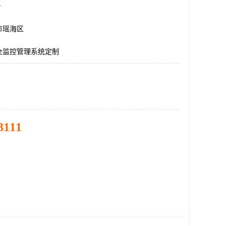
台
市瑶海区
全监控管理系统定制
3111