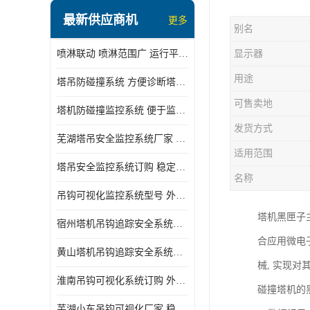
最新供应商机
更多
别名
喷淋联动 喷淋范围广 运行平稳 噪音小
显示器
用途
塔吊防碰撞系统 方便诊断塔机状态 自动变焦智能化跟踪
可售卖地
塔机防碰撞监控系统 便于监督和管理 主要应用于塔机的实时监控
发货方式
芜湖塔吊安全监控系统厂家 外观简洁大方 减少盲吊引发的事故
适用范围
塔吊安全监控系统订购 稳定性高 结构清晰稳定
名称
吊钩可视化监控系统型号 外观简洁大方 信号稳定 抗干扰性强
塔机黑匣子
宿州塔机吊钩追踪安全系统厂家 提高工作效率 结构清晰稳定
合应用微电
黄山塔机吊钩追踪安全系统价格 可远程查看 减少盲吊引发的事故
械, 实现
淮南吊钩可视化系统订购 外观简洁大方 体积小 占用空间小
碰撞塔机的
芜湖小车吊钩可视化厂家 稳定性高 可视吊装 降低盲吊风险