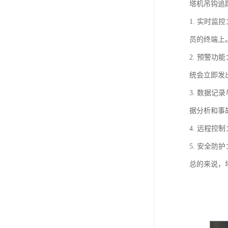
塔机吊钩追
1. 实时
员的终端上
2. 预警
统会立即发
3. 数据
据分析和事
4. 远程
5. 安全
总的来说，