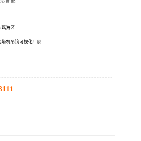
元/台 起
台
市瑶海区
地塔机吊钩可视化厂家
3111