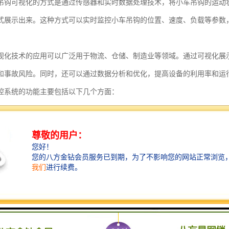
吊钩可视化的方式是通过传感器和实时数据处理技术，将小车吊钩的运动
式展示出来。这种方式可以实时监控小车吊钩的位置、速度、负载等参数
视化技术的应用可以广泛用于物流、仓储、制造业等领域。通过可视化展
和事故风险。同时，还可以通过数据分析和优化，提高设备的利用率和运
控系统的功能主要包括以下几个方面：
监控：通过安装在塔吊上的摄像头，实时监控塔吊的工作状态，包括起重臂
功能：系统能够检测塔吊工作中的异常情况，并及时发出警报，如起重臂位
记录与分析：系统能够记录塔吊的工作数据，包括起重臂的运行轨迹、工作
率评估等功能。
控制：系统可以通过网络远程控制塔吊的操作，包括起重臂的升降、旋转等
监控：系统能够实时传输塔吊上的视频画面，供操作人员进行监控和观察，确
监测：系统可以监测周围的风速情况，并根据设定的风速阈值发出警报，以