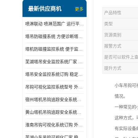
最新供应商机
更多
产品特性
喷淋联动 喷淋范围广 运行平稳 噪音小
类型
货源类别
塔吊防碰撞系统 方便诊断塔机状态 自动变焦智能化跟踪
报警方式
塔机防碰撞监控系统 便于监督和管理 主要应用于塔机的实时监控
是否可以软件上
芜湖塔吊安全监控系统厂家 外观简洁大方 减少盲吊引发的事故
提升方式
塔吊安全监控系统订购 稳定性高 结构清晰稳定
小车吊钩可
吊钩可视化监控系统型号 外观简洁大方 信号稳定 抗干扰性强
情况。
宿州塔机吊钩追踪安全系统厂家 提高工作效率 结构清晰稳定
一种常见的
黄山塔机吊钩追踪安全系统价格 可远程查看 减少盲吊引发的事故
这种方式，
淮南吊钩可视化系统订购 外观简洁大方 体积小 占用空间小
有实际设备
芜湖小车吊钩可视化厂家 稳定性高 可视吊装 降低盲吊风险