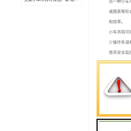
另一种小车
或图表等形
和效率。
小车吊钩可
少操作失误
塔吊安全监
1. 实时
2. 报警
3. 数据
提供工作效
4. 远程
5. 视频
6. 风速