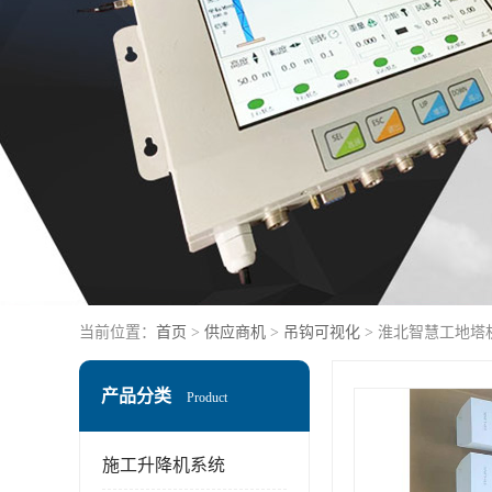
当前位置：
首页
>
供应商机
>
吊钩可视化
> 淮北智慧工地塔
产品分类
Product
施工升降机系统