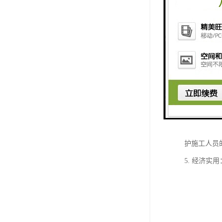
工地喷淋系
1. 节能
比，工地喷
2. 灵活
地形状和施
3. 自动
效果，并减
4. 环保
护施工人员
5. 经济