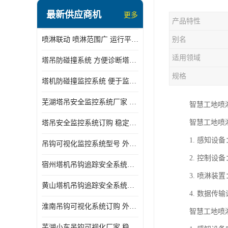
最新供应商机
更多
产品特性
喷淋联动 喷淋范围广 运行平稳 噪音小
别名
适用领域
塔吊防碰撞系统 方便诊断塔机状态 自动变焦智能化跟踪
规格
塔机防碰撞监控系统 便于监督和管理 主要应用于塔机的实时监控
芜湖塔吊安全监控系统厂家 外观简洁大方 减少盲吊引发的事故
智慧工地喷
智慧工地喷
塔吊安全监控系统订购 稳定性高 结构清晰稳定
1. 感知
吊钩可视化监控系统型号 外观简洁大方 信号稳定 抗干扰性强
2. 控制
宿州塔机吊钩追踪安全系统厂家 提高工作效率 结构清晰稳定
3. 喷淋
黄山塔机吊钩追踪安全系统价格 可远程查看 减少盲吊引发的事故
4. 数据
淮南吊钩可视化系统订购 外观简洁大方 体积小 占用空间小
智慧工地喷
芜湖小车吊钩可视化厂家 稳定性高 可视吊装 降低盲吊风险