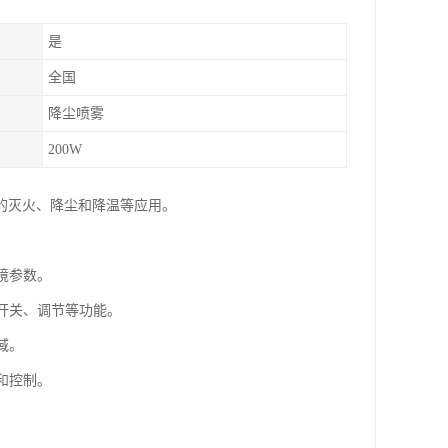
是
全国
降尘喷雾
200W
的灭火、降尘和降温等应用。
境参数。
的开关、调节等功能。
域。
和控制。