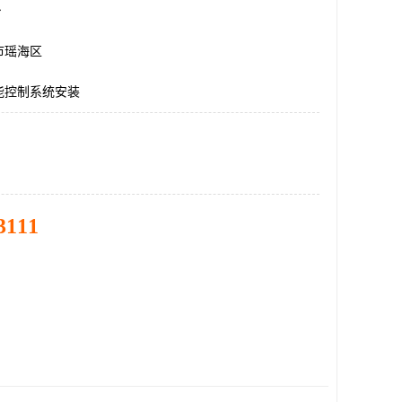
台
市瑶海区
能控制系统安装
3111