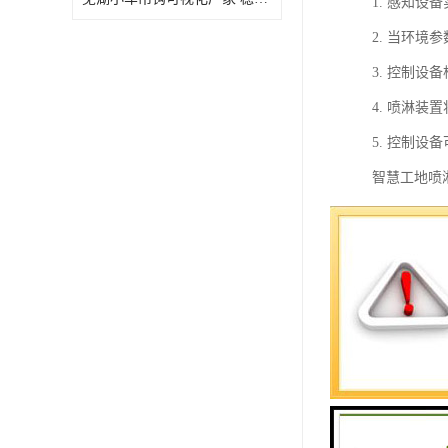
1. 感知
2. 当环
3. 控制
4. 喷淋
5. 控制
智慧工地喷
1. 实时
2. 自动
3. 节能
4. 提高
5. 提高
总之，智慧
率。