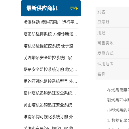
最新供应商机
更多
别名
喷淋联动 喷淋范围广 运行平稳 噪音小
显示器
用途
塔吊防碰撞系统 方便诊断塔机状态 自动变焦智能化跟踪
可售卖地
塔机防碰撞监控系统 便于监督和管理 主要应用于塔机的实时监控
发货方式
芜湖塔吊安全监控系统厂家 外观简洁大方 减少盲吊引发的事故
适用范围
塔吊安全监控系统订购 稳定性高 结构清晰稳定
名称
吊钩可视化监控系统型号 外观简洁大方 信号稳定 抗干扰性强
在塔吊黑匣
宿州塔机吊钩追踪安全系统厂家 提高工作效率 结构清晰稳定
到塔吊群中
黄山塔机吊钩追踪安全系统价格 可远程查看 减少盲吊引发的事故
小型塔吊的
淮南吊钩可视化系统订购 外观简洁大方 体积小 占用空间小
1. 数据
芜湖小车吊钩可视化厂家 稳定性高 可视吊装 降低盲吊风险