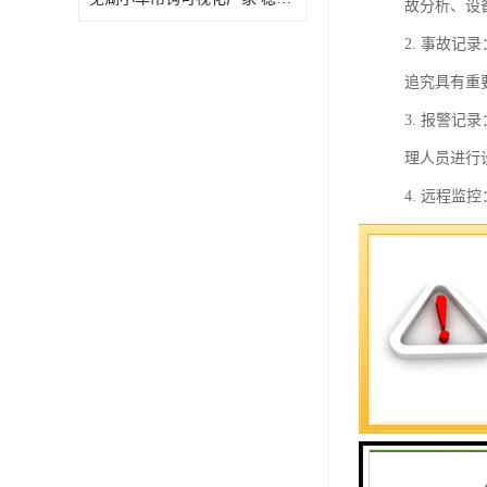
故分析、设
2. 事故
追究具有重
3. 报警
理人员进行
4. 远程
状态、运行
总之，小型