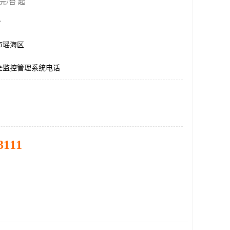
元/台 起
台
市瑶海区
全监控管理系统电话
3111