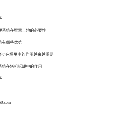
子
理系统在智慧工地的必要性
统有哪些优势
视化”在塔吊中的作用越来越重要
系统在塔机拆卸中的作用
子
168.com