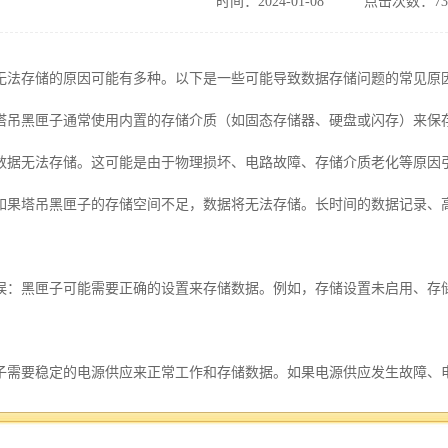
时间：2024-01-08
点击次数：73
无法存储的原因可能有多种。以下是一些可能导致数据存储问题的常见原
塔吊黑匣子通常使用内置的存储介质（如固态存储器、硬盘或闪存）来保
数据无法存储。这可能是由于物理损坏、电路故障、存储介质老化等原因
如果塔吊黑匣子的存储空间不足，数据将无法存储。长时间的数据记录、
误：黑匣子可能需要正确的设置来存储数据。例如，存储设置未启用、存
子需要稳定的电源供应来正常工作和存储数据。如果电源供应发生故障、