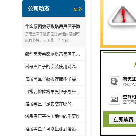
操作错误或人为
公司动态
更多
黑匣子无法存储
什么原因会导致塔吊黑匣子数
检查存储介质是
据存储不了
塔吊黑匣子数据无法存储的原因可
能有多种。以下是一些可能..
确认存储介质的
检查存储设置是
哪些因素会影响塔吊黑匣子的使用寿命
检查电源供应是
塔吊黑匣子的安装使用对温度有什么要求
塔吊黑匣子数据存储不了要怎么处理
如果问题仍然存
日常要检修塔吊黑匣子哪些地方
塔吊黑匣子是安装在哪的
塔吊黑匣子在工地中的重要性
塔吊黑匣子可以监测到塔吊发生哪些故障
关键词：
塔机