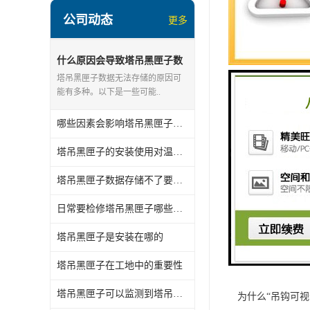
培训与技能提升
公司动态
更多
并纠正错误，提
什么原因会导致塔吊黑匣子数
总的来说，塔吊
据存储不了
塔吊黑匣子数据无法存储的原因可
能有多种。以下是一些可能..
决策提供了依据
哪些因素会影响塔吊黑匣子的使用寿命
塔吊黑匣子的安装使用对温度有什么要求
塔吊黑匣子数据存储不了要怎么处理
日常要检修塔吊黑匣子哪些地方
关键词：
吊钩
塔吊黑匣子是安装在哪的
编辑精选内容：
塔吊黑匣子在工地中的重要性
塔机安全监测管
塔吊黑匣子可以监测到塔吊发生哪些故障
为什么“吊钩可