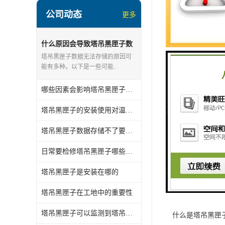
数据记录和分析
公司动态
更多
吊的运行状况，
什么原因会导致塔吊黑匣子数
综上所述，塔吊
据存储不了
塔吊黑匣子数据无法存储的原因可
能有多种。以下是一些可能..
等，目的是为了
哪些因素会影响塔吊黑匣子的使用寿命
塔吊黑匣子的安装使用对温度有什么要求
塔吊黑匣子数据存储不了要怎么处理
日常要检修塔吊黑匣子哪些地方
关键词：
吊钩
塔吊黑匣子是安装在哪的
编辑精选内容：
塔吊黑匣子在工地中的重要性
什么是塔机黑匣
塔吊黑匣子可以监测到塔吊发生哪些故障
什么是塔吊黑匣