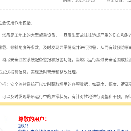
时间：2023-11-28
点击次数：12
主要使用作用包括：
：塔吊是工地上的大型起重设备，一旦发生事故往往造成严重的伤亡和财
荷载、倾斜角度等参数，及时发现异常情况并进行预警，从而有效预防事
：塔吊安全监控系统配备警报和报警功能，当塔吊运行超过安全范围或检
员发送报警信息，实现及时警示和整改处理。
分析：安全监控系统可以实时获取塔吊的各项数据，如高度、幅度、荷载
，可以及时发现塔吊运行中的异常状况，有针对性地进行调整和干预，保
：塔吊安全监控系统可以实现远程监控和管理，将塔吊的实时数据上传至
等方式对塔吊进行监测和管理，并实时获取各项数据和报警信息，从而快速