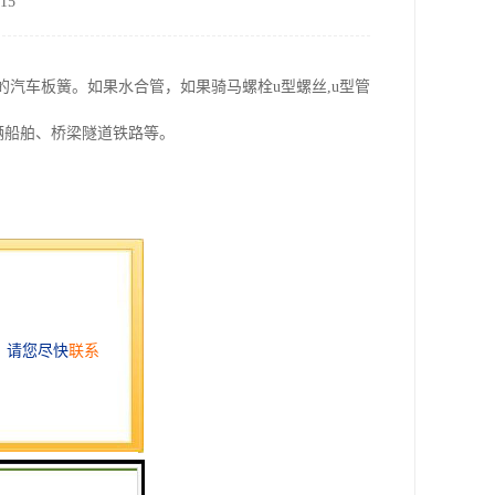
15
汽车板簧。如果水合管，如果骑马螺栓u型螺丝,u型管
辆船舶、桥梁隧道铁路等。