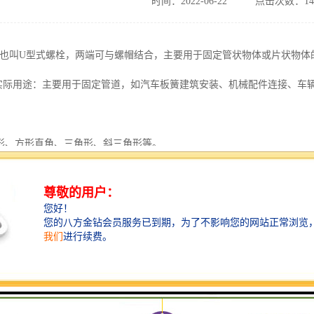
时间：2022-06-22
点击次数：14
以也叫U型式螺栓，两端可与螺帽结合，主要用于固定管状物体或片状物体的
…实际用途：主要用于固定管道，如汽车板簧建筑安装、机械配件连接、车
形、方形直角、三角形、斜三角形等。
密封圈等附件应注意匹配，以确保密封效果。
168.com
正确使用U型螺栓？
栓如何防止生锈？